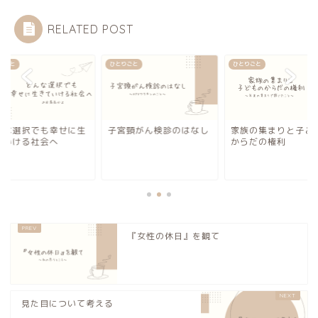
RELATED POST
りごと
ひとりごと
ひとりごと
んな選択でも幸せに生
子宮頸がん検診のはなし
家族の集まりと子ど
ていける社会へ
からだの権利
『女性の休日』を観て
見た目について考える