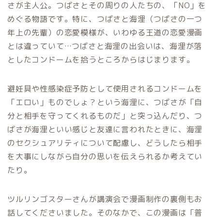
さが主人公。つばさとその周りの人たちの、「NO」を
めぐる物語です。特に、つばさと海浬（つばさの一つ
年上の先輩）の恋愛模様が、いわゆる王道の恋愛漫画
とは違っていて…つばさと海浬の出会いは、海浬が落
としたコンドームを拾うところからはじまります。
避妊具や性感染症予防として使用されるコンドームを
「エロい」ものでしょ？という海浬に、つばさが「自
分と相手を守ってくれるものだ」と突っ込んだり、つ
ばさが海浬といい感じと友達に言われたときに、海浬
のセクシュアリティについて配慮し、どうしたら相手
を大事にしながら自分の思いを伝えられるか考えてい
たり。
ツルリンゴスターさんが講演会で漫画制作の裏側もお
話してくださいました。そのなかで、この漫画は「普