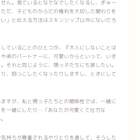
ません。見ているとなでなでしたくなるし、ぎゅー
。ただ、子どものからだの権利を大切した関わりを
愛い」と伝える方法はスキンシップ以外にないだろ
にしていることのひとつが、『大人にしないことは
ーや弟のパートナーに、可愛いからといって、いき
に。それと同じように、甥っ子たちにも接したい。
たり、抱っこしたくなったりしますし、ときにして
いますが、私と甥っ子たちとの関係性では、一緒に
とを一緒にしたり…「あなたが可愛くて仕方な
る。
の気持ちが尊重されるやりとりを通して、そうした