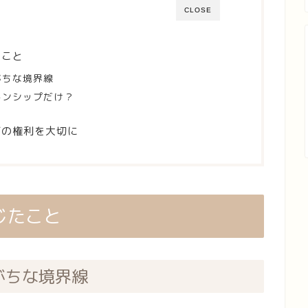
CLOSE
たこと
がちな境界線
キンシップだけ？
だの権利を大切に
じたこと
がちな境界線